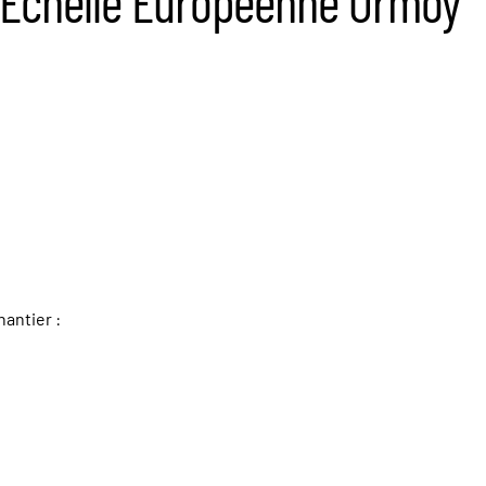
’Echelle Européenne Ormoy
antier :