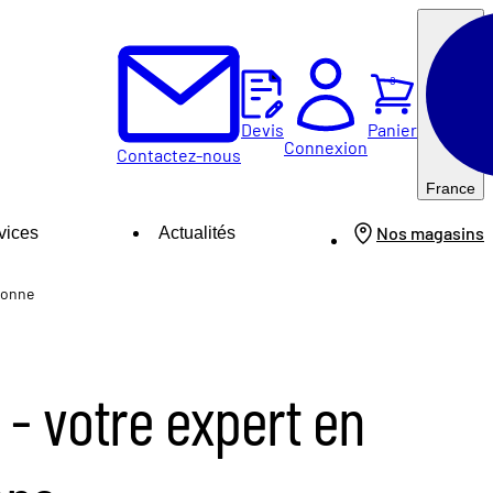
0
Panier
Devis
Connexion
Contactez-nous
France
Nos magasins
vices
Actualités
sonne
- votre expert en