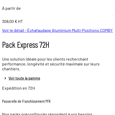
À
À partir de
7
308,00 € HT
V
Voir le détail - Échafaudage Aluminium Multi-Positions COMBY
A
Pack Express 72H
Une solution idéale pour les clients recherchant
performance, longévité et sécurité maximale sur leurs
chantiers.
Voir toute la gamme
Expédition en 72H
Passerelle de Franchissement PFK
Nos packs préconfigurés répondent à vos besoins