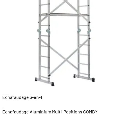
Echafaudage 3-en-1
M
Échafaudage Aluminium Multi-Positions COMBY
É
H