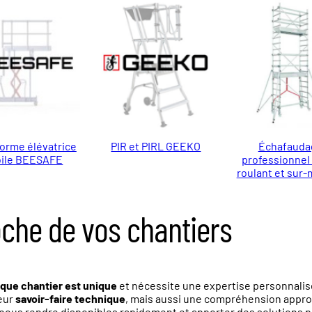
forme élévatrice
PIR et PIRL GEEKO
Échafauda
ile BEESAFE
professionnel :
roulant et sur
oche de vos chantiers
que chantier est unique
et nécessite une expertise personnalis
eur
savoir-faire technique
, mais aussi une compréhension appro
nous rendre disponibles rapidement et apporter des solutions po