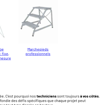
ge
Marchepieds
 fixe,
professionnels
-mesure
ée. C'est pourquoi nos
techniciens
sont toujours
à vos côtés
,
fondie des défis spécifiques que chaque projet peut
ur tout type d'accès en hauteur.