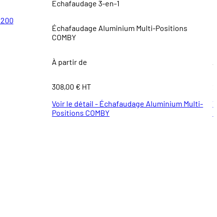
Echafaudage 3-en-1
É
R200
Échafaudage Aluminium Multi-Positions
COMBY
À partir de
À
308,00 € HT
2
Voir le détail - Échafaudage Aluminium Multi-
V
Positions COMBY
6