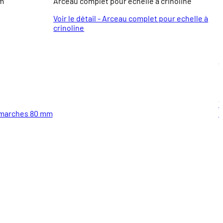
mm
Arceau complet pour echelle à crinoline
B
Voir le détail - Arceau complet pour echelle à
crinoline
À
1
V
 à marches 80 mm
s