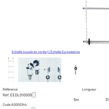
Echelle souple en corde | L'Echelle Européenne
Livrée avec mousquetons
Corde polyamide Ø 10,5 mm
Echelle souple en corde | L'Echelle Européenne
Référence
Longueur
Réf. EEDL010005
5m
3
Code A0000344