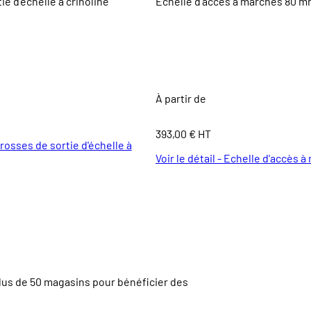
ie d'échelle à crinoline
Echelle d'accès à marches 80 
À partir de
393,00 € HT
 Crosses de sortie d'échelle à
Voir le détail - Echelle d'accès
lus de
50 magasins
pour bénéficier des