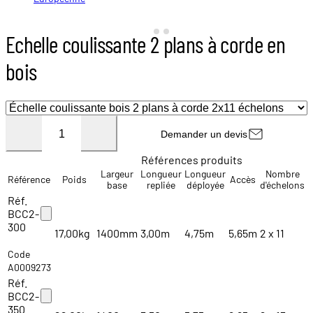
Echelle coulissante 2 plans à corde en
bois
Demander un devis
Références produits
Largeur
Longueur
Longueur
Nombre
Référence
Poids
Accès
base
repliée
déployée
d'échelons
Réf.
BCC2-
300
17,00kg
1400mm
3,00m
4,75m
5,65m
2 x 11
Code
A0009273
Réf.
BCC2-
350