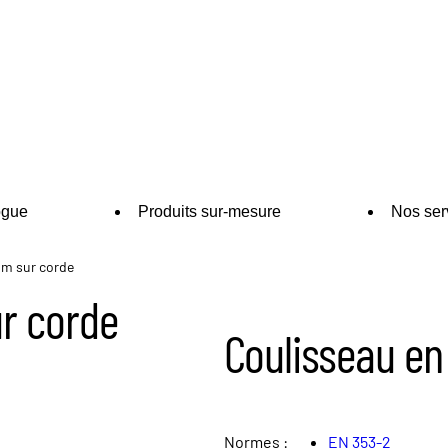
ogue
Produits sur-mesure
Nos ser
um sur corde
r corde
Coulisseau en
Normes :
EN 353-2