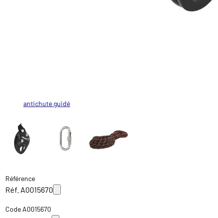
antichute guidé
x 2
10m ou 20m
Référence
Réf. A0015670
Code A0015670