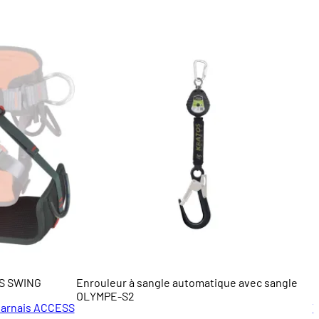
SS SWING
Enrouleur à sangle automatique avec sangle
B
OLYMPE-S2
 harnais ACCESS
V