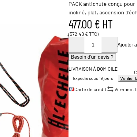
PACK antichute conçu pour s
incliné, plat, ascension d'éch
477,00 € HT
(572,40 € TTC)
Ajouter 
Besoin d'un devis ?
LIVRAISON À DOMICILE
C
Expédié sous 19 jours
Vérifier 
Carte de crédit
Virement 