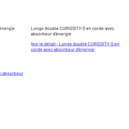
énergie
Longe double CURIOSITY-S en corde avec
E
absorbeur d'énergie
Voir le détail - Longe double CURIOSITY-S en
À
corde avec absorbeur d'énergie
8
ec absorbeur
V
r