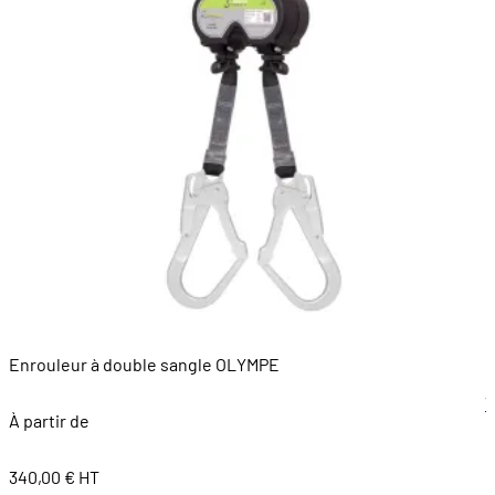
Enrouleur à double sangle OLYMPE
B
V
À partir de
340,00 € HT