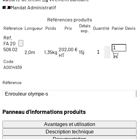
Mandat Administratif
Références produits
Délais
Référence
Longueur
Poids
Prix
Quantité
Panier
Devis
exp.
Réf.
FA 20
506 02
202,00 €
2.0m
1.35kg
15j
HT
Code
A0014939
Référence
Enrouleur olympe-s
Panneau d'informations produits
Avantages et utilisation
Description technique