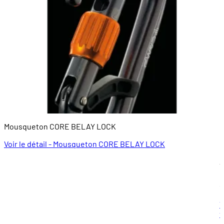
Mousqueton CORE BELAY LOCK
L
m
Voir le détail - Mousqueton CORE BELAY LOCK
À
9
V
t