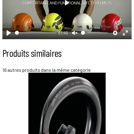
Play
01:40
Play
Unmute
Settings
Ent
full
Produits similaires
16 autres produits dans la même catégorie