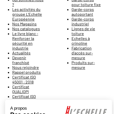
?
pour toiture fixe
Les activités du
Garde-corps
groupe L'Echelle
autoportant
Européenne
Garde-corps
Nos Magasins
industriel
Nos catalogues
Lignes de vie
Le livre blanc -
toiture
Renforcer la
Echelles à
sécurité en
crinoline
industrie
Fabrication
Actualités
d'accès sur-
Devenir
mesure
franchisé
Produits sur-
Nous rejoindre
mesure
Rappel produits
Certificat ISO
45001 : 2018
Certificat
QUALIOPI
Certificat ISO
9001 : 2015
Rétractation
Escalier Echelle