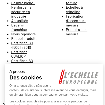
Le livre blanc -
toiture
Renforcer la
Echelles à
sécurité en
crinoline
industrie
Fabrication
Actualités
d'accès sur-
Devenir
mesure
franchisé
Produits sur-
Nous rejoindre
mesure
Rappel produits
Certificat ISO
45001 : 2018
Certificat
QUALIOPI
Certificat ISO
9001 : 2015
Rétractation
Escalier Echelle
Européenne
Location
Montage
Escastudio
Batisolu
Nos magasins