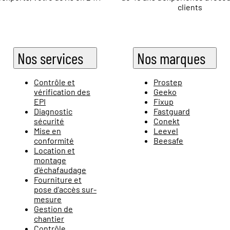
clients
Nos services
Nos marques
Contrôle et
Prostep
vérification des
Geeko
EPI
Fixup
Diagnostic
Fastguard
sécurité
Conekt
Mise en
Leevel
conformité
Beesafe
Location et
montage
d'échafaudage
Fourniture et
pose d'accès sur-
mesure
Gestion de
chantier
Contrôle