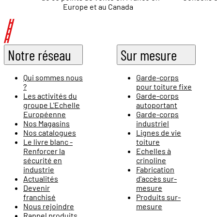
Europe et au Canada
Notre réseau
Sur mesure
Qui sommes nous
Garde-corps
?
pour toiture fixe
Les activités du
Garde-corps
groupe L'Echelle
autoportant
Européenne
Garde-corps
Nos Magasins
industriel
Nos catalogues
Lignes de vie
Le livre blanc -
toiture
Renforcer la
Echelles à
sécurité en
crinoline
industrie
Fabrication
Actualités
d'accès sur-
Devenir
mesure
franchisé
Produits sur-
Nous rejoindre
mesure
Rappel produits