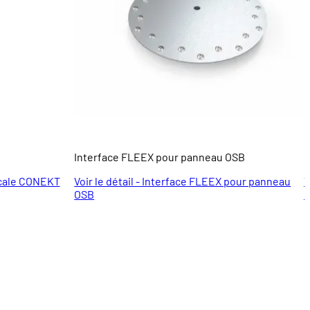
Interface FLEEX pour panneau OSB
L
ticale CONEKT
Voir le détail - Interface FLEEX pour panneau
V
OSB