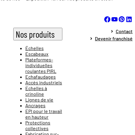
Contact
Nos produits
Devenir franchisé
Échelles
Escabeaux
Plateformes-
individuelles
roulantes PIRL
Echafaudages
Accès industriels
Echelles à
crinoline
Lignes de vie
Ancrages
EPI pour le travail
en hauteur
Protections
collectives
Fabrication sur-