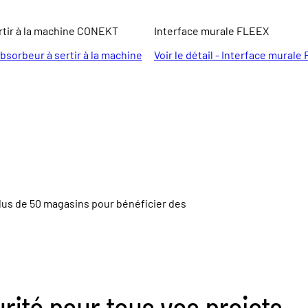
rtir à la machine CONEKT
Interface murale FLEEX
 Absorbeur à sertir à la machine
Voir le détail - Interface murale
lus de
50 magasins
pour bénéficier des
urité pour tous vos projets