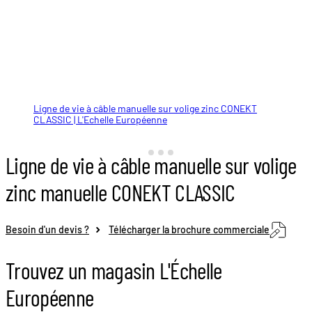
Ligne de vie à câble manuelle sur volige zinc CONEKT
Interface sur couverture zinc
Poteau basculant PB250
Ligne de vie à câble manuelle sur volige zinc CONEKT
CLASSIC | L'Echelle Européenne
CLASSIC | L'Echelle Européenne
Ligne de vie à câble manuelle sur volige
zinc manuelle CONEKT CLASSIC
Besoin d'un devis ?
Télécharger la brochure commerciale
Trouvez un magasin L'Échelle
Européenne