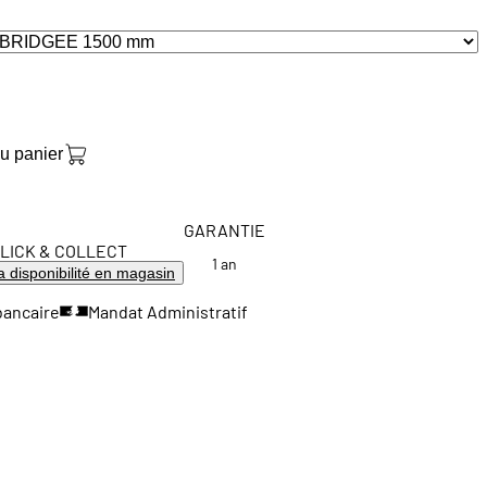
au panier
GARANTIE
LICK & COLLECT
1 an
la disponibilité en magasin
bancaire
Mandat Administratif