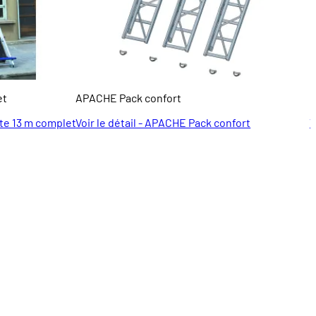
et
APACHE Pack confort
M
ste 13 m complet
Voir le détail - APACHE Pack confort
V