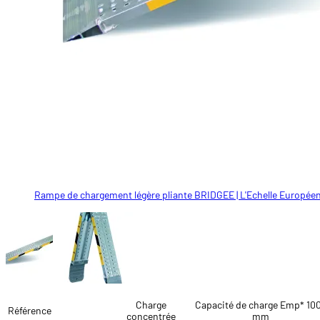
Rampe de chargement légère pliante BRIDGEE | L'Echelle Europée
Rampe de chargement légère pliante BRIDGEE | L'Echelle Europée
Charge
Capacité de charge Emp* 10
Référence
concentrée
mm