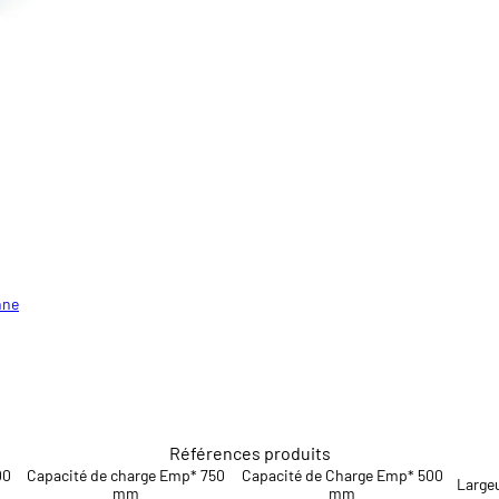
nne
nne
Références produits
00
Capacité de charge Emp* 750
Capacité de Charge Emp* 500
Large
mm
mm