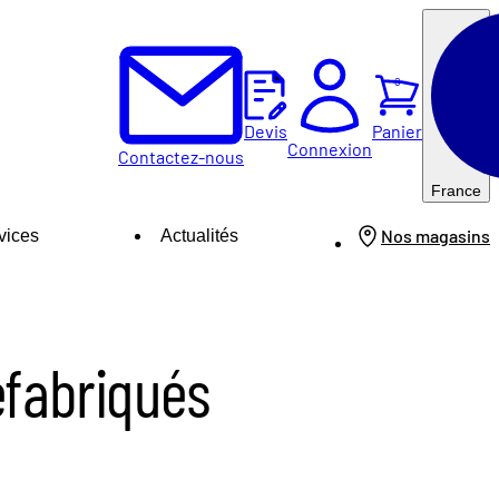
0
Panier
Devis
Connexion
Contactez-nous
France
Nos magasins
vices
Actualités
éfabriqués