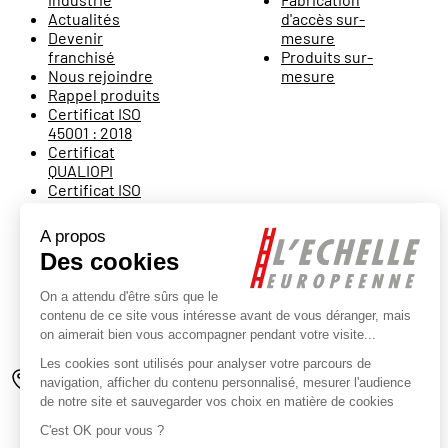
Actualités
d'accès sur-
Devenir
mesure
franchisé
Produits sur-
Nous rejoindre
mesure
Rappel produits
Certificat ISO
45001 : 2018
Certificat
QUALIOPI
Certificat ISO
9001 : 2015
Rétractation
Escalier Echelle
Européenne
Location
Montage
Escastudio
Batisolu
Nos magasins