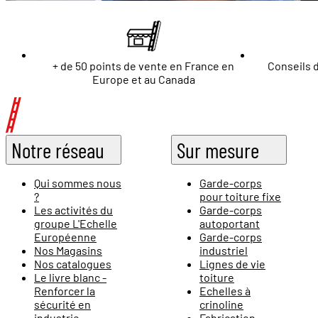
+ de 50 points de vente en France en
Conseils d
Europe et au Canada
Notre réseau
Sur mesure
Qui sommes nous
Garde-corps
?
pour toiture fixe
Les activités du
Garde-corps
groupe L'Echelle
autoportant
Européenne
Garde-corps
Nos Magasins
industriel
Nos catalogues
Lignes de vie
Le livre blanc -
toiture
Renforcer la
Echelles à
sécurité en
crinoline
industrie
Fabrication