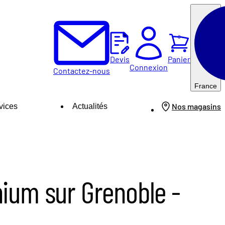
0
Panier
Devis
Connexion
Contactez-nous
France
Nos magasins
vices
Actualités
nium sur Grenoble -