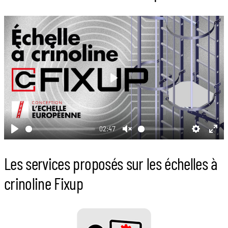
Play
02:47
Play
Unmute
Settings
Ent
full
Les services proposés sur les échelles à
crinoline Fixup