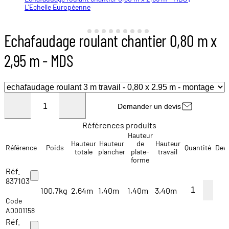
L'Echelle Européenne
L'Echelle Européenne
L'Echelle Européenne
L'Echelle Européenne
L'Echelle Européenne
L'Echelle Européenne
L'Echelle Européenne
L'Echelle Européenne
L'Echelle Européenne
Echafaudage roulant chantier 0,80 m x
2,95 m - MDS
Demander un devis
Références produits
Hauteur
Hauteur
Hauteur
de
Hauteur
Référence
Poids
Quantité
Dev
totale
plancher
plate-
travail
forme
Réf.
837103
100,7kg
2,64m
1,40m
1,40m
3,40m
Code
A0001158
Réf.