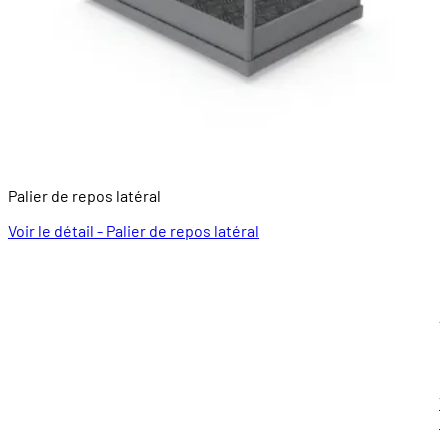
Palier de repos latéral
E
Voir le détail - Palier de repos latéral
É
e
À
6
V
c