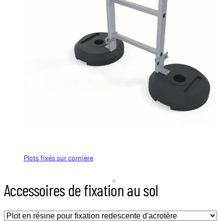
Plots fixés sur cornière
Cornière de fixation au sol
Accessoires de fixation au sol