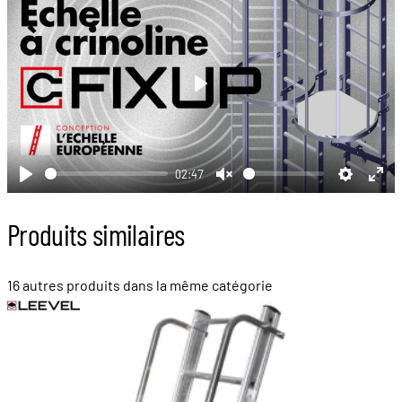
Play
02:47
Play
Unmute
Settings
Ent
full
Produits similaires
16 autres produits dans la même catégorie