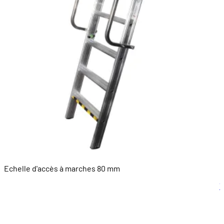
Echelle d'accès à marches 80 mm
C
V