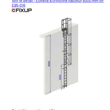
Voir le détail - Échelle à crinoline hauteur 6000 mm NF
E85-016