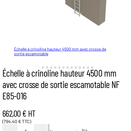
Échelle à crinoline hauteur 4500 mm avec crosse de
Échelle à crinoline hauteur 4500 mm avec crosse de
Échelle à crinoline hauteur 4500 mm avec crosse de
Sortie avec crosse escamotable sur échelle
Renfort d'arceau
Clame d'arceau
Arceau standard
Echelle 1960
Echelle 2800
Pattes standards
Pattes renforcées
Patin caoutchouc
Manchon de liaison pour échelle
Pièce de liaison pour filant
sortie escamotable
sortie escamotable
sortie escamotable NF E85-016 | L'Echelle Européenne
Échelle à crinoline hauteur 4500 mm
avec crosse de sortie escamotable NF
E85-016
662,00 € HT
(794,40 € TTC)