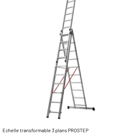
Echelle transformable 3 plans PROSTEP
R
8