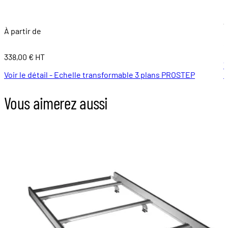
À
À partir de
1
338,00 € HT
V
Voir le détail - Echelle transformable 3 plans PROSTEP
m
Vous aimerez aussi