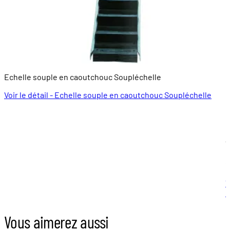
Echelle souple en caoutchouc Soupléchelle
E
Voir le détail - Echelle souple en caoutchouc Soupléchelle
É
0
À
1
V
l
Vous aimerez aussi