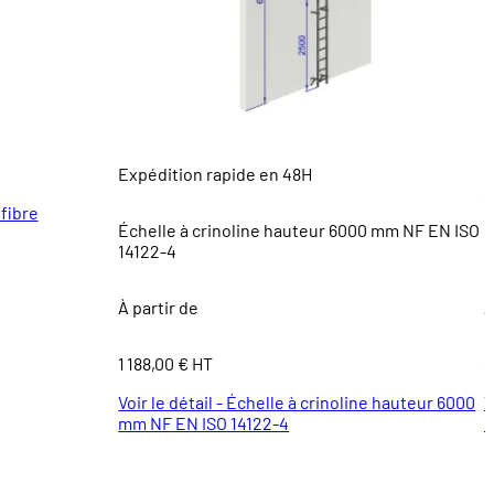
Expédition rapide en 48H
E
s
 fibre
Échelle à crinoline hauteur 6000 mm NF EN ISO
14122-4
À partir de
À
1 188,00 € HT
9
Voir le détail - Échelle à crinoline hauteur 6000
V
mm NF EN ISO 14122-4
b