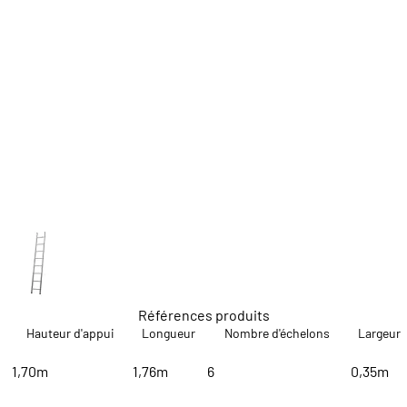
Références produits
Hauteur d'appui
Longueur
Nombre d'échelons
Largeur
1,70m
1,76m
6
0,35m