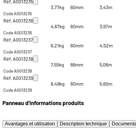
Réf. A0013235
3,77kg
60mm
3,43m
Code A0013235
Réf. A0013236
4,67kg
60mm
3,97m
Code A0013236
Réf. A0013237
6,21kg
60mm
4,52m
Code A0013237
Réf. A0013238
7,55kg
66mm
5,06m
Code A0013238
Réf. A0013239
8,49kg
60mm
5,60m
Code A0013239
Panneau d'informations produits
Avantages et utilisation
Description technique
Documenta