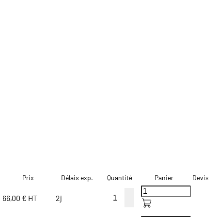
Prix
Délais exp.
Quantité
Panier
Devis
66,00 € HT
2j