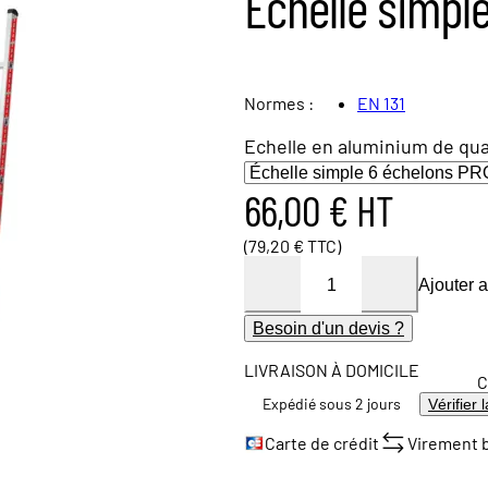
Echelle simpl
Normes :
EN 131
Echelle en aluminium de qual
66,00 € HT
(79,20 € TTC)
Ajouter 
Besoin d'un devis ?
LIVRAISON À DOMICILE
C
Expédié sous 2 jours
Vérifier 
Carte de crédit
Virement 