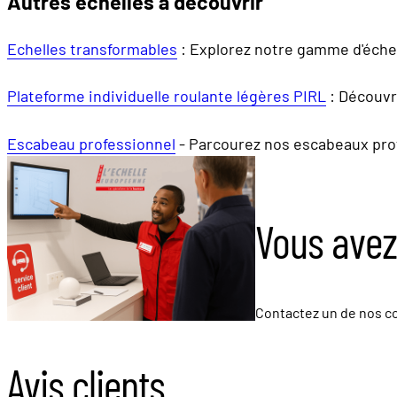
Autres échelles à découvrir
Echelles transformables
: Explorez notre gamme d'échel
Plateforme individuelle roulante légères PIRL
: Découvr
Escabeau professionnel
- Parcourez nos escabeaux prof
Vous avez
Contactez un de nos co
Avis clients