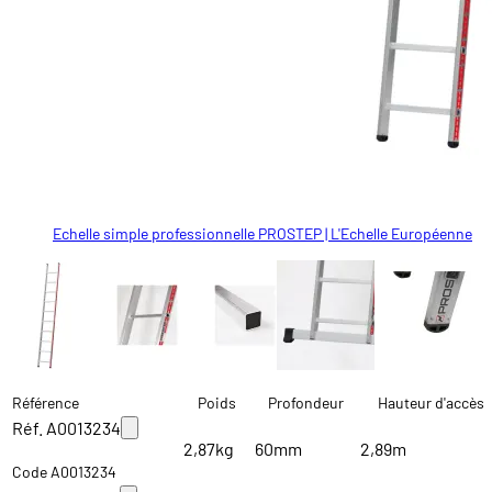
Echelle simple professionnelle PROSTEP | L'Echelle Européenne
Echelle simple professionnelle PROSTEP | L'Echelle Européenne
échelons striés 4 faces
stabilisateur à partir de 12 échelons
Echelle simple professionnelle PROSTEP | L'Echelle Européenne
Echelle simple professionnelle PROSTEP | L'Echelle Européenne
Référence
Poids
Profondeur
Hauteur d'accès
Réf. A0013234
2,87kg
60mm
2,89m
Code A0013234