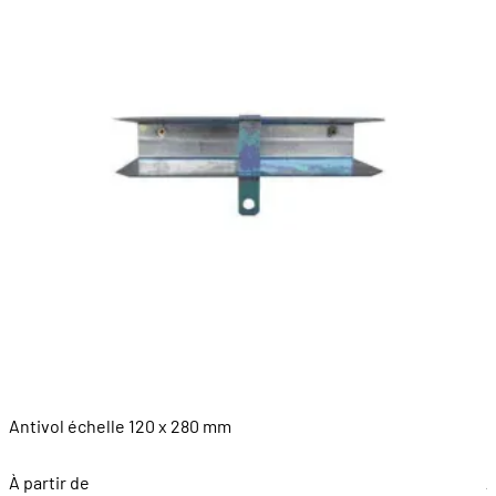
Antivol échelle 120 x 280 mm
P
À partir de
À