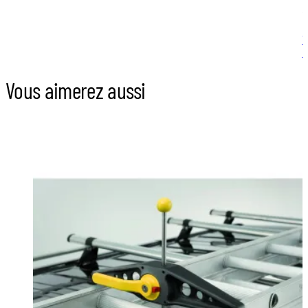
1
V
m
Vous aimerez aussi