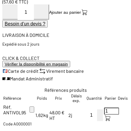
(57,60 € TTC)
Ajouter au panier
Besoin d'un devis ?
LIVRAISON À DOMICILE
Expédié sous 2 jours
CLICK & COLLECT
Vérifier la disponibilité en magasin
Carte de crédit
Virement bancaire
Mandat Administratif
Références produits
Délais
Référence
Poids
Prix
Quantité
Panier
Devis
exp.
Réf.
ANTIVOL95
48,00 €
1,62kg
2j
HT
Code A0000001