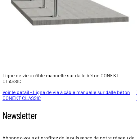
Ligne de vie à câble manuelle sur dalle béton CONEKT
L
CLASSIC
E
Voir le détail - Ligne de vie à câble manuelle sur dalle béton
V
CONEKT CLASSIC
C
Newsletter
Abonnez-vous et profitez de la puissance de notre réseau de