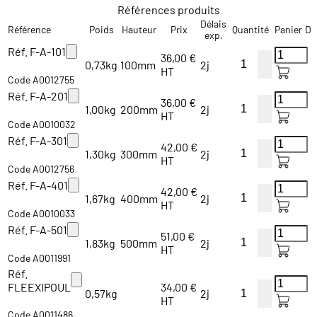
Références produits
Délais
Référence
Poids
Hauteur
Prix
Quantité
Panier
De
exp.
Réf. F-A-101
36,00 €
0,73kg
100mm
2j
HT
Code A0012755
Réf. F-A-201
36,00 €
1,00kg
200mm
2j
HT
Code A0010032
Réf. F-A-301
42,00 €
1,30kg
300mm
2j
HT
Code A0012756
Réf. F-A-401
42,00 €
1,67kg
400mm
2j
HT
Code A0010033
Réf. F-A-501
51,00 €
1,83kg
500mm
2j
HT
Code A0011991
Réf.
FLEEXIPOUL
34,00 €
0,57kg
2j
HT
Code A0011486