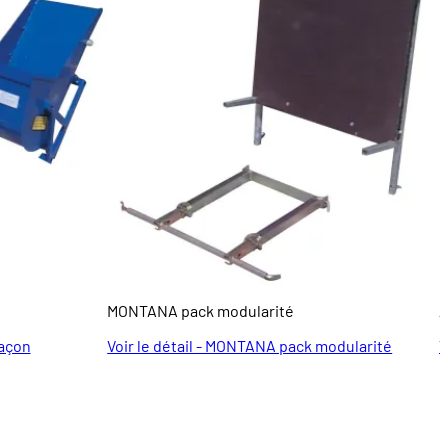
MONTANA pack modularité
A
maçon
Voir le détail - MONTANA pack modularité
V