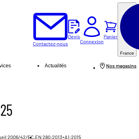
0
Panier
Devis
Connexion
Contactez-nous
France
Nos magasins
vices
Actualités
 25
seil 2006/42/EC,
EN 280:2013+A1:2015