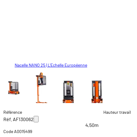
Nacelle NANO 25 | L'Echelle Européenne
Nacelle NANO 25 | L'Echelle Européenne
Nacelle NANO 25 | L'Echelle Européenne
Nacelle NANO 25 | L'Echelle Européenne
Référence
Hauteur travail
Réf. AF130062
4,50m
Code A0015499