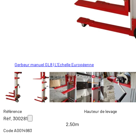
Gerbeur manuel GL8 | L'Echelle Européenne
Position haute
Gerbeur manuel GL8 | L'Echelle Européenne
Gerbeur manuel GL8 | L'Echelle Européenne
Gerbeur manuel GL8 | L'Echelle Européenne
Gerbeur manuel GL8 | L'Echelle Européenne
Référence
Hauteur de levage
Réf. 300281
2,50m
Code A0014983