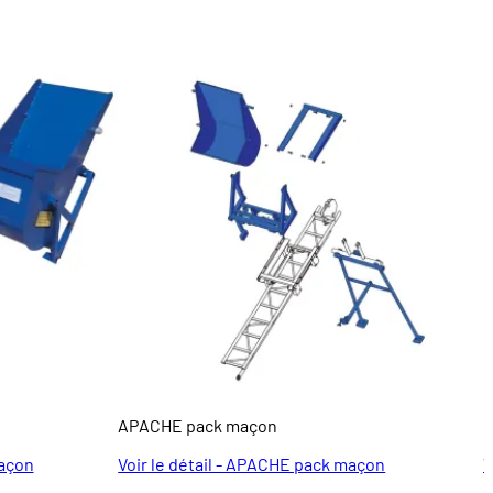
APACHE pack maçon
M
maçon
Voir le détail - APACHE pack maçon
V