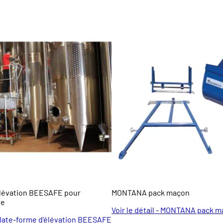
élévation BEESAFE pour
MONTANA pack maçon
re
Voir le détail - MONTANA pack 
- Plate-forme d'élévation BEESAFE