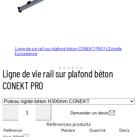
Ligne de vie rail sur plafond béton CONEKT PRO | L'Echelle
poteau rigide H300
poteau rigide H500
poteau rigide H700
poteau rigide H1000
Ligne de vie rail sur plafond béton CONEKT PRO | L'Echelle
Ligne de vie rail sur plafond béton CONEKT PRO | L'Echelle
Européenne
Européenne
Européenne
Ligne de vie rail sur plafond béton
CONEKT PRO
Demander un devis
Références produits
Référence
Matière
Quantité
Devis